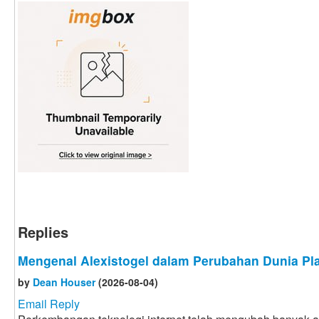
Replies
Mengenal Alexistogel dalam Perubahan Dunia Pla
by
Dean Houser
(2026-08-04)
Email Reply