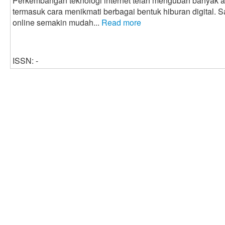
Perkembangan teknologi internet telah mengubah banyak 
termasuk cara menikmati berbagai bentuk hiburan digital. Sa
online semakin mudah...
Read more
ISSN: -