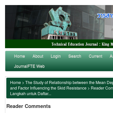
Home
About
Login
Search
Current
A
JournalFTE Web
Home
>
The Study of Relationship between the Mean Dep
and Factor Influencing the Skid Resistance
>
Reader Co
Langkah untuk Daftar...
Reader Comments