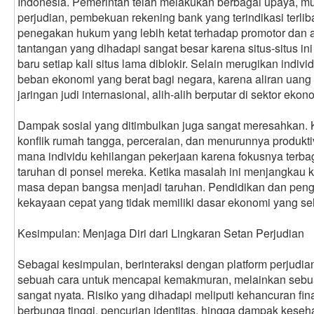
Indonesia. Pemerintah telah melakukan berbagai upaya, mul
perjudian, pembekuan rekening bank yang terindikasi terliba
penegakan hukum yang lebih ketat terhadap promotor dan af
tantangan yang dihadapi sangat besar karena situs-situs i
baru setiap kali situs lama diblokir. Selain merugikan indiv
beban ekonomi yang berat bagi negara, karena aliran uang 
jaringan judi internasional, alih-alih berputar di sektor eko
Dampak sosial yang ditimbulkan juga sangat meresahkan. 
konflik rumah tangga, perceraian, dan menurunnya produkti
mana individu kehilangan pekerjaan karena fokusnya terba
taruhan di ponsel mereka. Ketika masalah ini menjangkau 
masa depan bangsa menjadi taruhan. Pendidikan dan penge
kekayaan cepat yang tidak memiliki dasar ekonomi yang se
Kesimpulan: Menjaga Diri dari Lingkaran Setan Perjudian
Sebagai kesimpulan, berinteraksi dengan platform perjudia
sebuah cara untuk mencapai kemakmuran, melainkan sebua
sangat nyata. Risiko yang dihadapi meliputi kehancuran fin
berbunga tinggi, pencurian identitas, hingga dampak kese