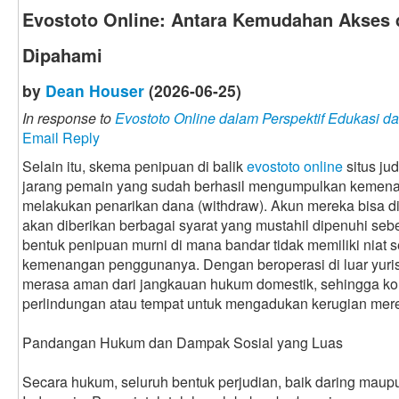
Evostoto Online: Antara Kemudahan Akses d
Dipahami
by
Dean Houser
(2026-06-25)
In response to
Evostoto Online dalam Perspektif Edukasi d
Email Reply
Selain itu, skema penipuan di balik
evostoto online
situs jud
jarang pemain yang sudah berhasil mengumpulkan kemenang
melakukan penarikan dana (withdraw). Akun mereka bisa di
akan diberikan berbagai syarat yang mustahil dipenuhi sebe
bentuk penipuan murni di mana bandar tidak memiliki niat 
kemenangan penggunanya. Dengan beroperasi di luar yurisdi
merasa aman dari jangkauan hukum domestik, sehingga kor
perlindungan atau tempat untuk mengadukan kerugian mer
Pandangan Hukum dan Dampak Sosial yang Luas
Secara hukum, seluruh bentuk perjudian, baik daring maupun