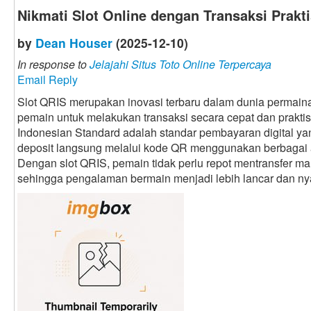
Nikmati Slot Online dengan Transaksi Prakti
by
Dean Houser
(2025-12-10)
In response to
Jelajahi Situs Toto Online Terpercaya
Email Reply
Slot QRIS merupakan inovasi terbaru dalam dunia permain
pemain untuk melakukan transaksi secara cepat dan prakt
Indonesian Standard adalah standar pembayaran digital 
deposit langsung melalui kode QR menggunakan berbagai a
Dengan slot QRIS, pemain tidak perlu repot mentransfer m
sehingga pengalaman bermain menjadi lebih lancar dan n