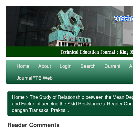
Home
About
Login
Search
Current
A
JournalFTE Web
Home
>
The Study of Relationship between the Mean Dep
and Factor Influencing the Skid Resistance
>
Reader Co
dengan Transaksi Praktis...
Reader Comments