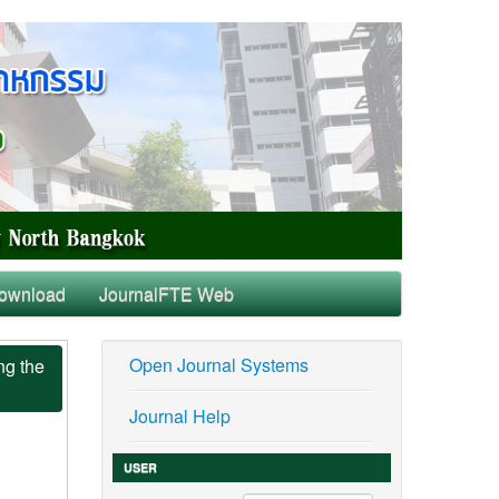
ownload
JournalFTE Web
Open Journal Systems
ng the
Journal Help
USER