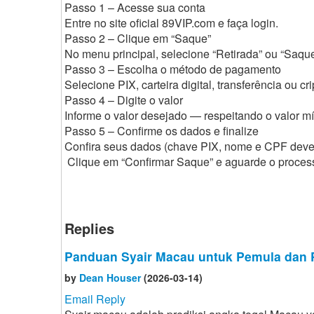
Passo 1 – Acesse sua conta
Entre no site oficial 89VIP.com e faça login.
Passo 2 – Clique em “Saque”
No menu principal, selecione “Retirada” ou “Saque
Passo 3 – Escolha o método de pagamento
Selecione PIX, carteira digital, transferência ou c
Passo 4 – Digite o valor
Informe o valor desejado — respeitando o valor m
Passo 5 – Confirme os dados e finalize
Confira seus dados (chave PIX, nome e CPF devem
Clique em “Confirmar Saque” e aguarde o proce
Replies
Panduan Syair Macau untuk Pemula dan 
by
Dean Houser
(2026-03-14)
Email Reply