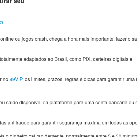
irar seu
ya
online ou jogos crash, chega a hora mais importante: fazer o s
otalmente adaptados ao Brasil, como PIX, carteiras digitais e
ar no
89VIP
, os limites, prazos, regras e dicas para garantir uma 
seu saldo disponível da plataforma para uma conta bancária ou c
ogias antifraude para garantir segurança máxima em todas as op
ois o dinheiro cai rapidamente, normalmente entre 5 e 30 minuto