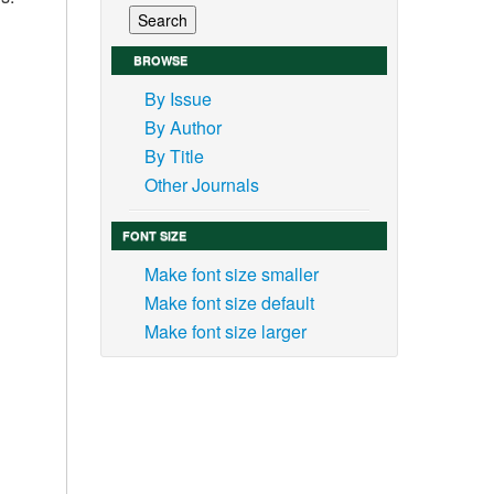
BROWSE
By Issue
By Author
By Title
Other Journals
FONT SIZE
Make font size smaller
Make font size default
Make font size larger