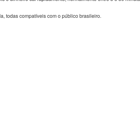
da, todas compatíveis com o público brasileiro.