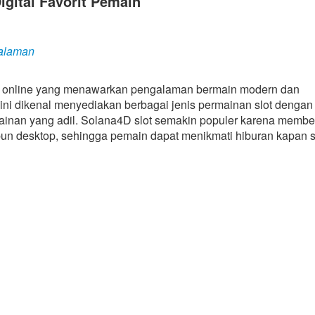
igital Favorit Pemain
alaman
ot online yang menawarkan pengalaman bermain modern dan
s ini dikenal menyediakan berbagai jenis permainan slot dengan
ermainan yang adil. Solana4D slot semakin populer karena membe
n desktop, sehingga pemain dapat menikmati hiburan kapan s