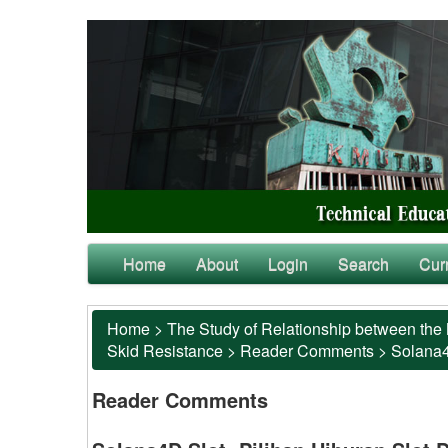
Home
About
Login
Search
Cur
Home
>
The Study of Relationship between the 
Skid Resistance
>
Reader Comments
>
Solana4D
Reader Comments