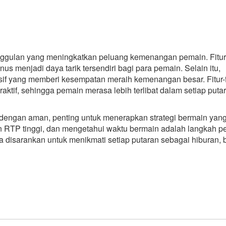
unggulan yang meningkatkan peluang kemenangan pemain. Fitur 
onus menjadi daya tarik tersendiri bagi para pemain. Selain itu,
f yang memberi kesempatan meraih kemenangan besar. Fitur-fit
ktif, sehingga pemain merasa lebih terlibat dalam setiap puta
dengan aman, penting untuk menerapkan strategi bermain yang 
 RTP tinggi, dan mengetahui waktu bermain adalah langkah pe
 disarankan untuk menikmati setiap putaran sebagai hiburan,