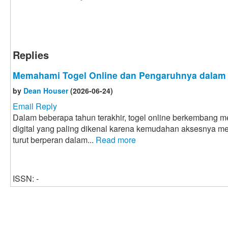
Replies
Memahami Togel Online dan Pengaruhnya dalam
by
Dean Houser
(2026-06-24)
Email Reply
Dalam beberapa tahun terakhir, togel online berkembang me
digital yang paling dikenal karena kemudahan aksesnya melal
turut berperan dalam...
Read more
ISSN: -