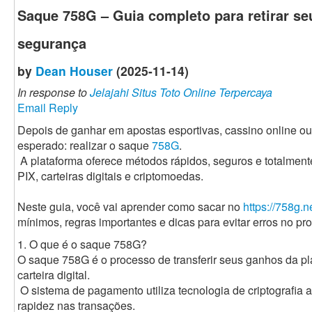
Saque 758G – Guia completo para retirar se
segurança
by
Dean Houser
(2025-11-14)
In response to
Jelajahi Situs Toto Online Terpercaya
Email Reply
Depois de ganhar em apostas esportivas, cassino online o
esperado: realizar o saque
758G
.
A plataforma oferece métodos rápidos, seguros e totalment
PIX, carteiras digitais e criptomoedas.
Neste guia, você vai aprender como sacar no
https://758g.ne
mínimos, regras importantes e dicas para evitar erros no pr
1. O que é o saque 758G?
O saque 758G é o processo de transferir seus ganhos da pl
carteira digital.
O sistema de pagamento utiliza tecnologia de criptografia a
rapidez nas transações.