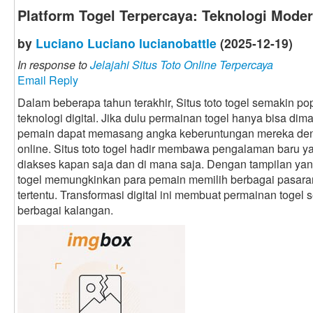
Platform Togel Terpercaya: Teknologi Mode
by
Luciano Luciano lucianobattle
(2025-12-19)
In response to
Jelajahi Situs Toto Online Terpercaya
Email Reply
Dalam beberapa tahun terakhir, Situs toto togel semakin p
teknologi digital. Jika dulu permainan togel hanya bisa dima
pemain dapat memasang angka keberuntungan mereka deng
online. Situs toto togel hadir membawa pengalaman baru ya
diakses kapan saja dan di mana saja. Dengan tampilan yang
togel memungkinkan para pemain memilih berbagai pasaran
tertentu. Transformasi digital ini membuat permainan togel 
berbagai kalangan.