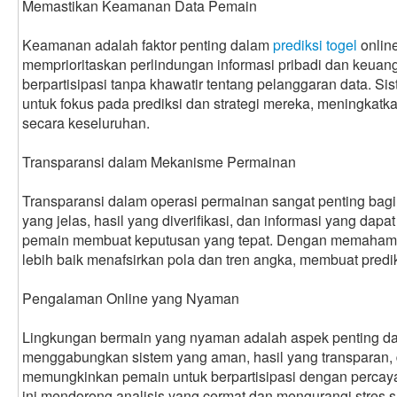
Memastikan Keamanan Data Pemain
Keamanan adalah faktor penting dalam
prediksi togel
online
memprioritaskan perlindungan informasi pribadi dan keua
berpartisipasi tanpa khawatir tentang pelanggaran data. 
untuk fokus pada prediksi dan strategi mereka, meningkatk
secara keseluruhan.
Transparansi dalam Mekanisme Permainan
Transparansi dalam operasi permainan sangat penting bagi
yang jelas, hasil yang diverifikasi, dan informasi yang da
pemain membuat keputusan yang tepat. Dengan memahami c
lebih baik menafsirkan pola dan tren angka, membuat prediksi
Pengalaman Online yang Nyaman
Lingkungan bermain yang nyaman adalah aspek penting dari 
menggabungkan sistem yang aman, hasil yang transparan, d
memungkinkan pemain untuk berpartisipasi dengan percay
ini mendorong analisis yang cermat dan mengurangi stres s