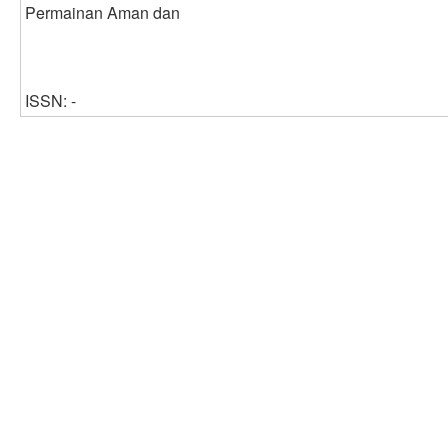
Permainan Aman dan
ISSN: -