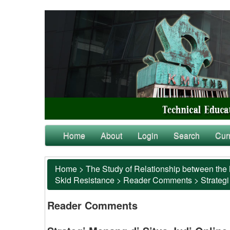
Home
About
Login
Search
Cur
Home
>
The Study of Relationship between the 
Skid Resistance
>
Reader Comments
>
Strateg
Reader Comments