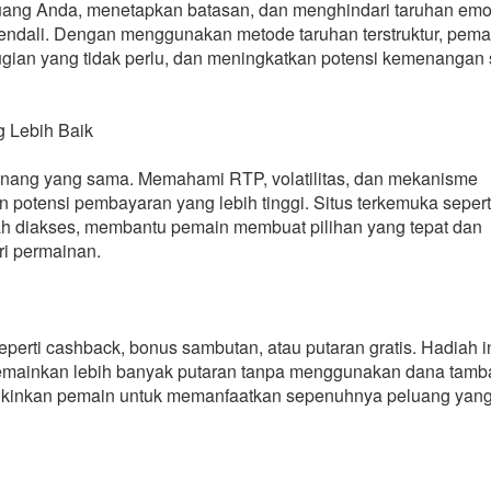
uang Anda, menetapkan batasan, dan menghindari taruhan emo
ndali. Dengan menggunakan metode taruhan terstruktur, pema
ian yang tidak perlu, dan meningkatkan potensi kemenangan 
 Lebih Baik
ang yang sama. Memahami RTP, volatilitas, dan mekanisme
otensi pembayaran yang lebih tinggi. Situs terkemuka sepert
dah diakses, membantu pemain membuat pilihan yang tepat dan
ri permainan.
perti cashback, bonus sambutan, atau putaran gratis. Hadiah i
emainkan lebih banyak putaran tanpa menggunakan dana tamb
kinkan pemain untuk memanfaatkan sepenuhnya peluang yan