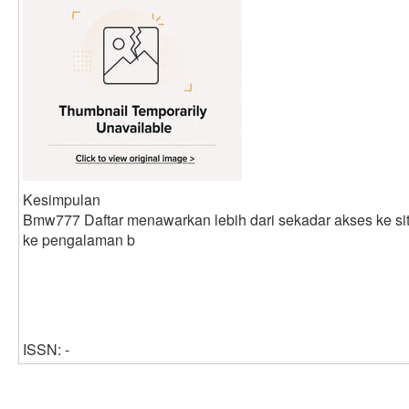
Kesimpulan
Bmw777 Daftar menawarkan lebih dari sekadar akses ke situ
ke pengalaman b
ISSN: -