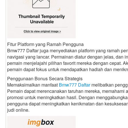
Fitur Platform yang Ramah Pengguna
Bmw777 Daftar juga menyediakan platform yang ramah pe
navigasi yang lancar. Permainan diatur dengan jelas, dan i
pemain menjelajahi pilihan favorit mereka dengan cepat. A
pemain dapat fokus untuk mendapatkan hadiah dan menikma
Penggunaan Bonus Secara Strategis
Memaksimalkan manfaat
Bmw777 Daftar
melibatkan penggu
Pemain dapat merencanakan taruhan mereka, memahami a
promosi untuk meningkatkan hasil. Dengan menggabungkan 
pengguna dapat meningkatkan kenikmatan dan kesuksesan 
judi online.