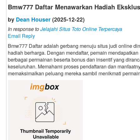
Bmw777 Daftar Menawarkan Hadiah Eksklus
by
Dean Houser
(2025-12-22)
In response to
Jelajahi Situs Toto Online Terpercaya
Email Reply
Bmw777 Daftar adalah gerbang menuju situs judi online d
hadiah berharga. Dengan mendaftar, pemain mendapatkan 
berbagai permainan beserta bonus dan insentif yang dira
keseluruhan. Memahami proses pendaftaran dan manfaatn
memaksimalkan peluang mereka sambil menikmati permai