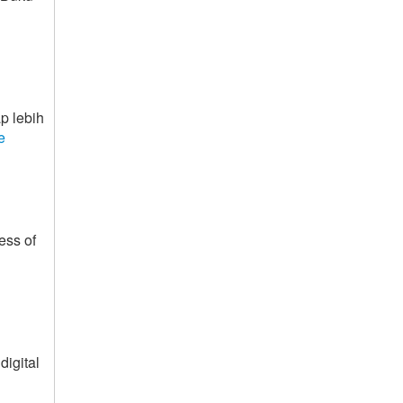
p lebih
e
ess of
digital