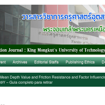
rent
Archives
Editorial Staffs
Publishing Ethics
D
Mean Depth Value and Friction Resistance and Factor Influenci
9Y – Guia completo para retirar