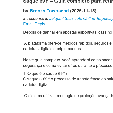
Saque 69Y – Guia completo para reti
by
Brooks Townsend
(2025-11-15)
In response to
Jelajahi Situs Toto Online Terperca
Email Reply
Depois de ganhar em apostas esportivas, cassino 
A plataforma oferece métodos rápidos, seguros e 
carteiras digitais e criptomoedas.
Neste guia completo, você aprenderá como sacar n
segurança e como evitar erros durante o processo
1. O que é o saque 69Y?
O saque 69Y é o processo de transferência do sal
carteira digital.
O sistema utiliza tecnologia de proteção avançad