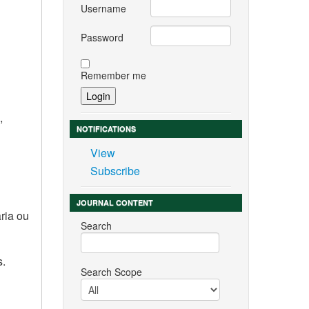
Username
Password
Remember me
,
NOTIFICATIONS
View
Subscribe
JOURNAL CONTENT
ria ou
Search
s.
Search Scope