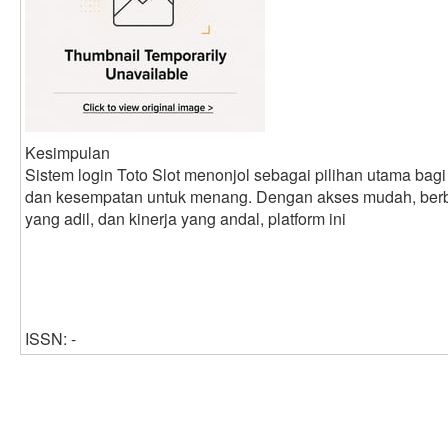
Kesimpulan
Sistem login Toto Slot menonjol sebagai pilihan utama ba
dan kesempatan untuk menang. Dengan akses mudah, ber
yang adil, dan kinerja yang andal, platform ini
ISSN: -