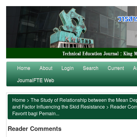
Home
About
Login
Search
Current
A
JournalFTE Web
Home
>
The Study of Relationship between the Mean Dep
and Factor Influencing the Skid Resistance
>
Reader Co
Favorit bagi Pemain...
Reader Comments