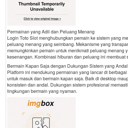
Permainan yang Adil dan Peluang Menang
Login Toto Slot menghubungkan pemain ke sistem yang m
peluang menang yang seimbang. Mekanisme yang transpara
memungkinkan pemain untuk menikmati peluang menang ya
kesenangan. Kombinasi hiburan dan peluang ini membuat se
Bermain Kapan Saja dengan Dukungan Sistem yang Andal
Platform ini mendukung permainan yang lancar di berbaga
untuk masuk dan bermain kapan saja. Baik di desktop maup
konsisten dan andal. Dukungan sistem profesional memast
lingkungan bermain yang nyaman.