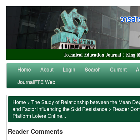
Home
About
Login
Search
Current
A
JournalFTE Web
Home
>
The Study of Relationship between the Mean Dep
and Factor Influencing the Skid Resistance
>
Reader Co
Platform Lotere Online...
Reader Comments