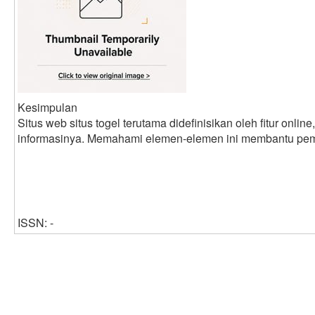
Kesimpulan
Situs web situs togel terutama didefinisikan oleh fitur online,
informasinya. Memahami elemen-elemen ini membantu pe
ISSN: -