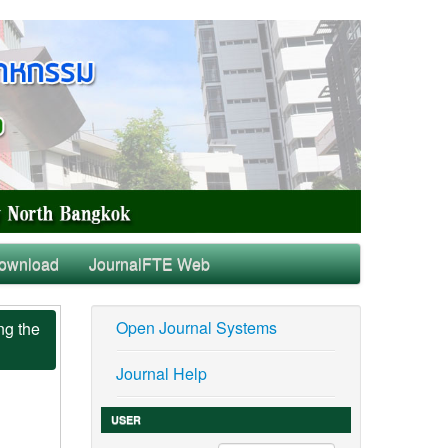
ownload
JournalFTE Web
Open Journal Systems
ng the
Journal Help
USER