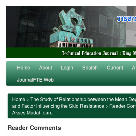
Home
About
Login
Search
Current
A
JournalFTE Web
Home
>
The Study of Relationship between the Mean Dep
and Factor Influencing the Skid Resistance
>
Reader Co
Akses Mudah dan...
Reader Comments