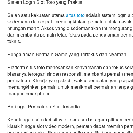
Sistem Login Slot Toto yang Praktis
Salah satu kekuatan utama
situs toto
adalah sistem login slo
sederhana dan cepat, memungkinkan pemain untuk masuk k
hitungan menit. Akses yang disederhanakan ini mengurangi
dan membantu pemain tetap fokus pada pengalaman berma
teknis.
Pengalaman Bermain Game yang Terfokus dan Nyaman
Platform situs toto menekankan kenyamanan dan fokus sel
biasanya terorganisir dan responsif, membantu pemain me
permainan. Kinerja yang stabil, waktu pemuatan yang cepat
memungkinkan pemain untuk menikmati permainan tanpa 
maupun smartphone.
Berbagai Permainan Slot Tersedia
Keuntungan lain dari situs toto adalah beragam pilihan perm
klasik hingga slot video modern, pemain dapat memilih pe
preferensi mereka. Pembaruan rutin dan rilis baru memas