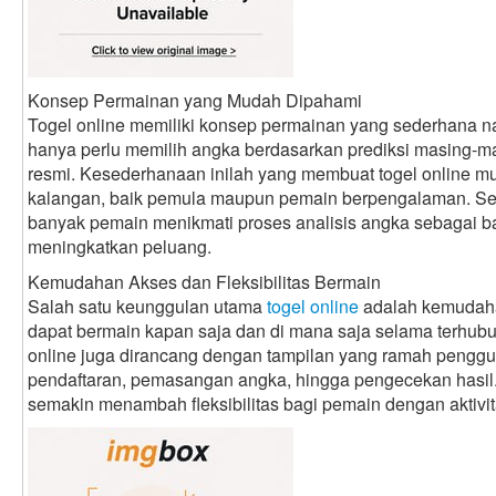
Konsep Permainan yang Mudah Dipahami
Togel online memiliki konsep permainan yang sederhana 
hanya perlu memilih angka berdasarkan prediksi masing-m
resmi. Kesederhanaan inilah yang membuat togel online m
kalangan, baik pemula maupun pemain berpengalaman. Se
banyak pemain menikmati proses analisis angka sebagai bag
meningkatkan peluang.
Kemudahan Akses dan Fleksibilitas Bermain
Salah satu keunggulan utama
togel online
adalah kemudaha
dapat bermain kapan saja dan di mana saja selama terhubun
online juga dirancang dengan tampilan yang ramah peng
pendaftaran, pemasangan angka, hingga pengecekan hasil
semakin menambah fleksibilitas bagi pemain dengan aktivit