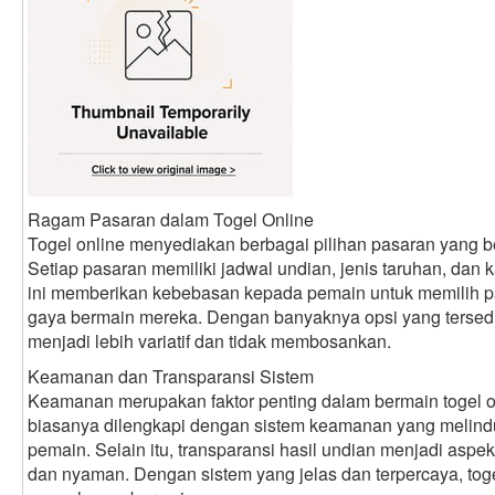
Ragam Pasaran dalam Togel Online
Togel online menyediakan berbagai pilihan pasaran yang be
Setiap pasaran memiliki jadwal undian, jenis taruhan, dan k
ini memberikan kebebasan kepada pemain untuk memilih p
gaya bermain mereka. Dengan banyaknya opsi yang tersedi
menjadi lebih variatif dan tidak membosankan.
Keamanan dan Transparansi Sistem
Keamanan merupakan faktor penting dalam bermain togel on
biasanya dilengkapi dengan sistem keamanan yang melindun
pemain. Selain itu, transparansi hasil undian menjadi aspe
dan nyaman. Dengan sistem yang jelas dan terpercaya, to