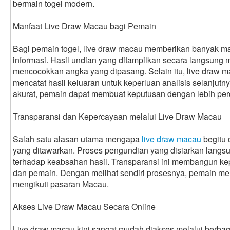
bermain togel modern.
Manfaat Live Draw Macau bagi Pemain
Bagi pemain togel, live draw macau memberikan banyak man
informasi. Hasil undian yang ditampilkan secara langsun
mencocokkan angka yang dipasang. Selain itu, live draw
mencatat hasil keluaran untuk keperluan analisis selanjut
akurat, pemain dapat membuat keputusan dengan lebih perc
Transparansi dan Kepercayaan melalui Live Draw Macau
Salah satu alasan utama mengapa
live draw macau
begitu 
yang ditawarkan. Proses pengundian yang disiarkan lang
terhadap keabsahan hasil. Transparansi ini membangun ke
dan pemain. Dengan melihat sendiri prosesnya, pemain m
mengikuti pasaran Macau.
Akses Live Draw Macau Secara Online
Live draw macau kini sangat mudah diakses melalui berbagai