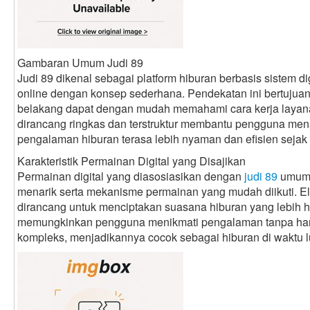
Gambaran Umum Judi 89
Judi 89 dikenal sebagai platform hiburan berbasis sistem 
online dengan konsep sederhana. Pendekatan ini bertujuan
belakang dapat dengan mudah memahami cara kerja layana
dirancang ringkas dan terstruktur membantu pengguna menav
pengalaman hiburan terasa lebih nyaman dan efisien seja
Karakteristik Permainan Digital yang Disajikan
Permainan digital yang diasosiasikan dengan
judi 89
umumn
menarik serta mekanisme permainan yang mudah diikuti. El
dirancang untuk menciptakan suasana hiburan yang lebih 
memungkinkan pengguna menikmati pengalaman tanpa har
kompleks, menjadikannya cocok sebagai hiburan di waktu 