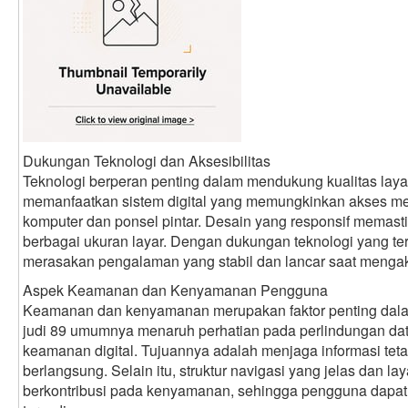
Dukungan Teknologi dan Aksesibilitas
Teknologi berperan penting dalam mendukung kualitas laya
memanfaatkan sistem digital yang memungkinkan akses mela
komputer dan ponsel pintar. Desain yang responsif memastik
berbagai ukuran layar. Dengan dukungan teknologi yang te
merasakan pengalaman yang stabil dan lancar saat mengak
Aspek Keamanan dan Kenyamanan Pengguna
Keamanan dan kenyamanan merupakan faktor penting dalam h
judi 89 umumnya menaruh perhatian pada perlindungan dat
keamanan digital. Tujuannya adalah menjaga informasi tetap
berlangsung. Selain itu, struktur navigasi yang jelas dan lay
berkontribusi pada kenyamanan, sehingga pengguna dapat 