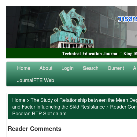
Home
About
Login
Search
Current
A
JournalFTE Web
Home
>
The Study of Relationship between the Mean Dep
and Factor Influencing the Skid Resistance
>
Reader Co
Bocoran RTP Slot dalam...
Reader Comments