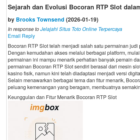
Sejarah dan Evolusi Bocoran RTP Slot dala
by
Brooks Townsend
(2026-01-19)
In response to
Jelajahi Situs Toto Online Terpercaya
Email Reply
Bocoran RTP Slot telah menjadi salah satu permainan judi pal
Dengan kemudahan akses melalui berbagai platform, mulai
permainan ini mampu menarik perhatian banyak pemain dar
permainan Bocoran RTP Slot sendiri berasal dari mesin slot
kasino fisik, namun kini telah diadaptasi menjadi versi digit
Selain menawarkan berbagai tema dan fitur menarik, Boco
peluang kemenangan yang beragam, membuatnya semakin d
Keunggulan dan Fitur Menarik Bocoran RTP Slot