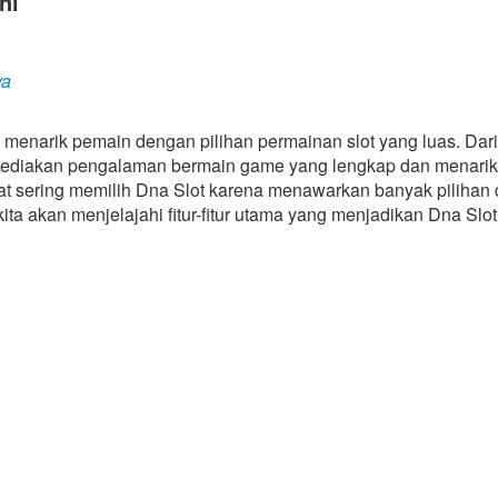
ni
ya
ng menarik pemain dengan pilihan permainan slot yang luas. Dar
nyediakan pengalaman bermain game yang lengkap dan menarik
t sering memilih Dna Slot karena menawarkan banyak pilihan
ita akan menjelajahi fitur-fitur utama yang menjadikan Dna Slot