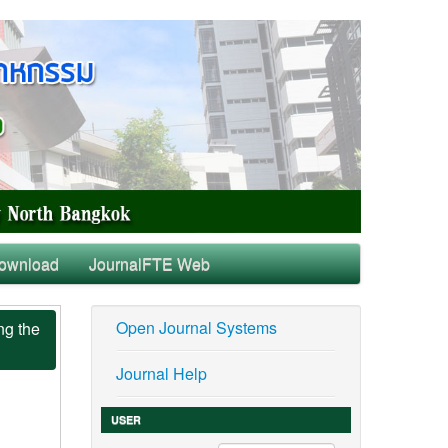
ownload
JournalFTE Web
Open Journal Systems
ng the
Journal Help
USER