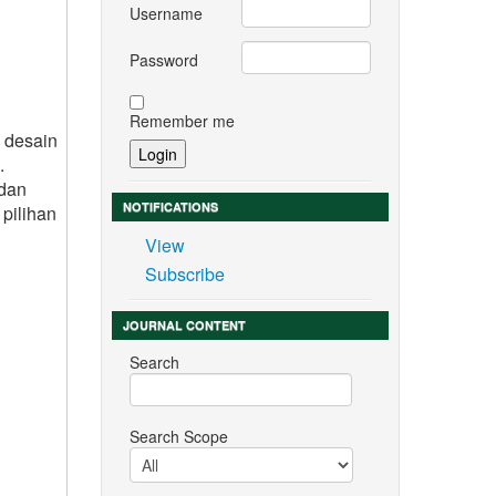
Username
Password
Remember me
i desain
.
 dan
NOTIFICATIONS
 pilihan
View
Subscribe
JOURNAL CONTENT
Search
Search Scope