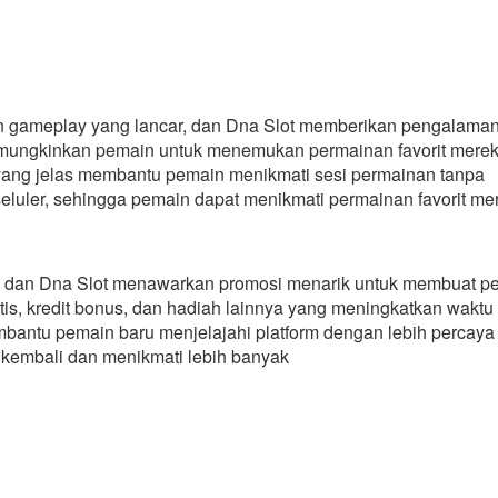
kan gameplay yang lancar, dan Dna Slot memberikan pengalaman 
memungkinkan pemain untuk menemukan permainan favorit mere
yang jelas membantu pemain menikmati sesi permainan tanpa
luler, sehingga pemain dapat menikmati permainan favorit me
line, dan Dna Slot menawarkan promosi menarik untuk membuat 
atis, kredit bonus, dan hadiah lainnya yang meningkatkan waktu
antu pemain baru menjelajahi platform dengan lebih percaya d
kembali dan menikmati lebih banyak