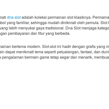
mati
dna slot
adalah koleksi permainan slot klasiknya. Permaina
 yang familiar, sehingga mudah dinikmati oleh pemula. Slot 
ng lebih menyukai gaya tradisional. Dna Slot menjaga kategor
gan pembayaran dan fitur yang berbeda.
ainan bertema modern. Slot-slot ini hadir dengan grafis yang m
main dapat menikmati tema seperti petualangan, fantasi, dan dun
ga pengalaman bermain game tetap segar dan menarik, membuat