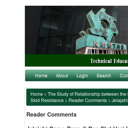
Home
About
Login
Search
Cur
Home
>
The Study of Relationship between the 
Skid Resistance
>
Reader Comments
>
Jelajah
Reader Comments