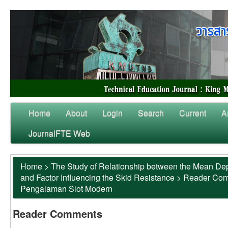
Home
About
Login
Search
Current
A
JournalFTE Web
Home
>
The Study of Relationship between the Mean Dep
and Factor Influencing the Skid Resistance
>
Reader Co
Pengalaman Slot Modern
Reader Comments