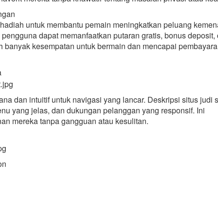
ngan
hadiah untuk membantu pemain meningkatkan peluang keme
ini, pengguna dapat memanfaatkan putaran gratis, bonus deposit,
ebih banyak kesempatan untuk bermain dan mencapai pembayar
a
 dan intuitif untuk navigasi yang lancar. Deskripsi situs judi s
enu yang jelas, dan dukungan pelanggan yang responsif. Ini
an mereka tanpa gangguan atau kesulitan.
on