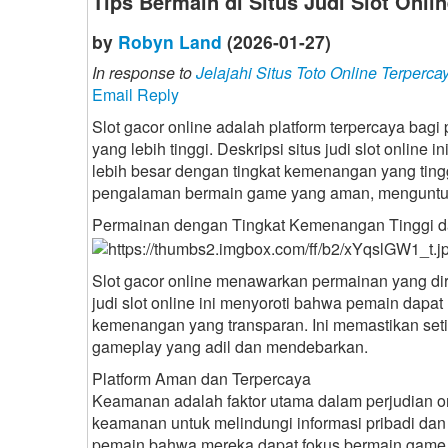
Tips Bermain di Situs Judi Slot Onlin
by
Robyn Land
(2026-01-27)
In response to
Jelajahi Situs Toto Online Terperca
Email Reply
Slot gacor online adalah platform terpercaya b
yang lebih tinggi. Deskripsi situs judi slot onl
lebih besar dengan tingkat kemenangan yang tingg
pengalaman bermain game yang aman, menguntun
Permainan dengan Tingkat Kemenangan Tinggi dan
Slot gacor online menawarkan permainan yang di
judi slot online ini menyoroti bahwa pemain dap
kemenangan yang transparan. Ini memastikan se
gameplay yang adil dan mendebarkan.
Platform Aman dan Terpercaya
Keamanan adalah faktor utama dalam perjudian on
keamanan untuk melindungi informasi pribadi dan t
pemain bahwa mereka dapat fokus bermain game f