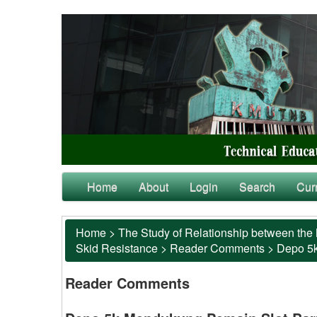
Home
About
Login
Search
Cur
Home
>
The Study of Relationship between the 
Skid Resistance
>
Reader Comments
>
Depo 5
Reader Comments