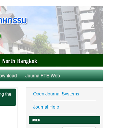
ownload
JournalFTE Web
Open Journal Systems
ng the
Journal Help
USER