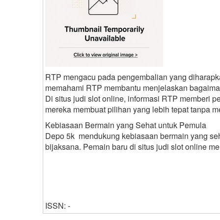
RTP mengacu pada pengembalian yang diharapkan 
memahami RTP membantu menjelaskan bagaimana
Di situs judi slot online, informasi RTP member
mereka membuat pilihan yang lebih tepat tanpa 
Kebiasaan Bermain yang Sehat untuk Pemula
Depo 5k mendukung kebiasaan bermain yang seha
bijaksana. Pemain baru di situs judi slot online m
ISSN: -