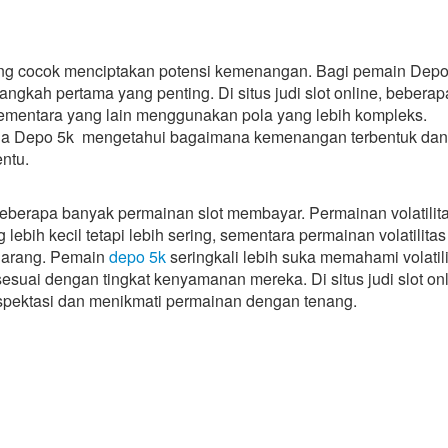
ang cocok menciptakan potensi kemenangan. Bagi pemain Depo 
ngkah pertama yang penting. Di situs judi slot online, beberap
ementara yang lain menggunakan pola yang lebih kompleks.
a Depo 5k mengetahui bagaimana kemenangan terbentuk dan
ntu.
eberapa banyak permainan slot membayar. Permainan volatilit
h kecil tetapi lebih sering, sementara permainan volatilitas 
 jarang. Pemain
depo 5k
seringkali lebih suka memahami volatil
suai dengan tingkat kenyamanan mereka. Di situs judi slot onl
pektasi dan menikmati permainan dengan tenang.