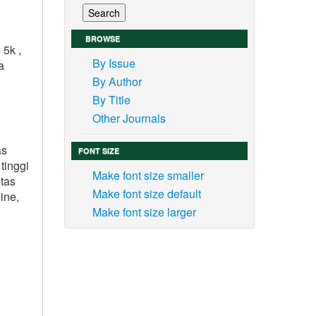
BROWSE
5k ,
By Issue
a
By Author
By Title
Other Journals
as
FONT SIZE
tinggi
Make font size smaller
itas
Make font size default
ine,
Make font size larger