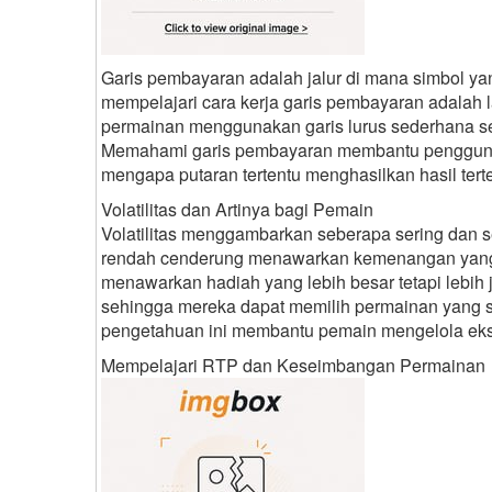
Garis pembayaran adalah jalur di mana simbol y
mempelajari cara kerja garis pembayaran adalah la
permainan menggunakan garis lurus sederhana s
Memahami garis pembayaran membantu penggun
mengapa putaran tertentu menghasilkan hasil terte
Volatilitas dan Artinya bagi Pemain
Volatilitas menggambarkan seberapa sering dan s
rendah cenderung menawarkan kemenangan yang lebi
menawarkan hadiah yang lebih besar tetapi lebih
sehingga mereka dapat memilih permainan yang se
pengetahuan ini membantu pemain mengelola eks
Mempelajari RTP dan Keseimbangan Permainan