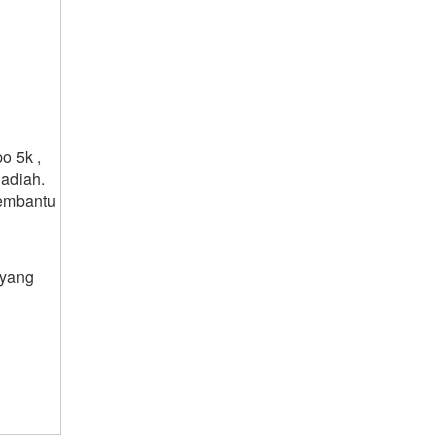
o 5k ,
adiah.
membantu
 yang