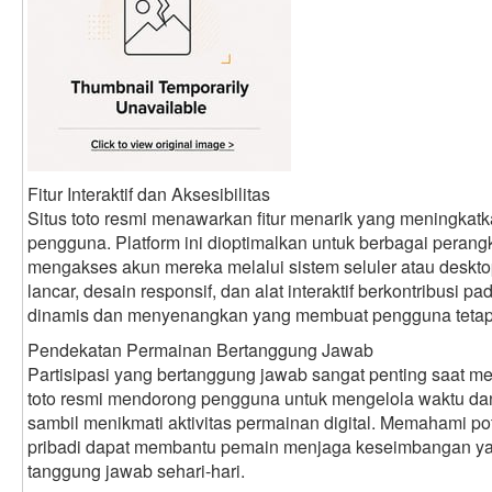
Fitur Interaktif dan Aksesibilitas
Situs toto resmi menawarkan fitur menarik yang meningk
pengguna. Platform ini dioptimalkan untuk berbagai peran
mengakses akun mereka melalui sistem seluler atau deskt
lancar, desain responsif, dan alat interaktif berkontribusi 
dinamis dan menyenangkan yang membuat pengguna tetap 
Pendekatan Permainan Bertanggung Jawab
Partisipasi yang bertanggung jawab sangat penting saat me
toto resmi mendorong pengguna untuk mengelola waktu da
sambil menikmati aktivitas permainan digital. Memahami po
pribadi dapat membantu pemain menjaga keseimbangan yan
tanggung jawab sehari-hari.