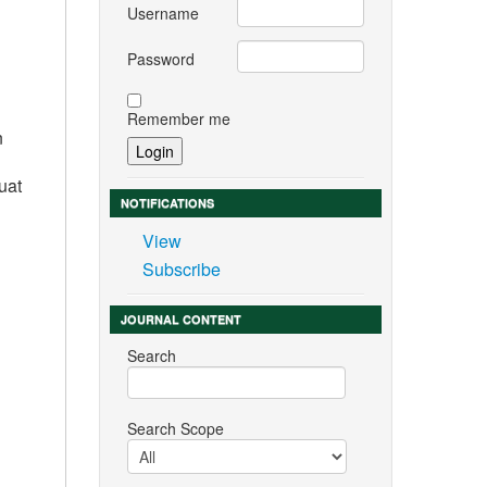
Username
Password
Remember me
n
uat
NOTIFICATIONS
View
Subscribe
JOURNAL CONTENT
Search
Search Scope