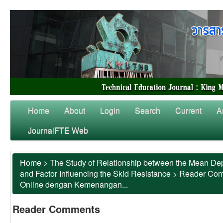
Home
About
Login
Search
Current
A
JournalFTE Web
Home
>
The Study of Relationship between the Mean Dep
and Factor Influencing the Skid Resistance
>
Reader Co
Online dengan Kemenangan...
Reader Comments