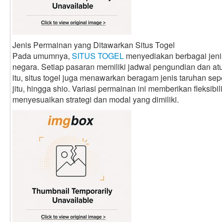
Jenis Permainan yang Ditawarkan Situs Togel
Pada umumnya,
SITUS TOGEL
menyediakan berbagai jenis
negara. Setiap pasaran memiliki jadwal pengundian dan at
itu, situs togel juga menawarkan beragam jenis taruhan sepe
jitu, hingga shio. Variasi permainan ini memberikan fleksib
menyesuaikan strategi dan modal yang dimiliki.