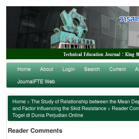
Home
About
Login
Search
Current
A
JournalFTE Web
Home
>
The Study of Relationship between the Mean Dep
and Factor Influencing the Skid Resistance
>
Reader Co
Togel di Dunia Perjudian Online
Reader Comments