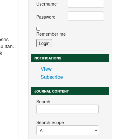
Username
Password
Remember me
oses
ulitan.
k
NOTIFICATIONS
View
Subscribe
JOURNAL CONTENT
Search
Search Scope