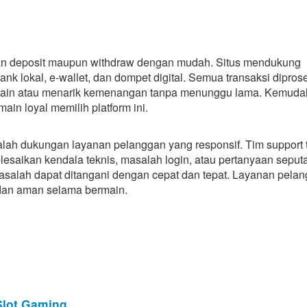
kan deposit maupun withdraw dengan mudah. Situs mendukung
nk lokal, e-wallet, dan dompet digital. Semua transaksi dipros
main atau menarik kemenangan tanpa menunggu lama. Kemud
ain loyal memilih platform ini.
alah dukungan layanan pelanggan yang responsif. Tim support 
esaikan kendala teknis, masalah login, atau pertanyaan seput
asalah dapat ditangani dengan cepat dan tepat. Layanan pela
dan aman selama bermain.
 Slot Gaming