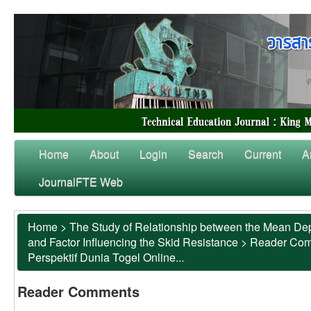
Home
About
Login
Search
Current
A
JournalFTE Web
Home
>
The Study of Relationship between the Mean Dep
and Factor Influencing the Skid Resistance
>
Reader Co
Perspektif Dunia Togel Online...
Reader Comments