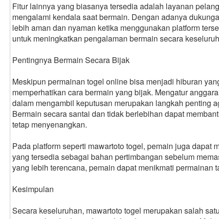
Fitur lainnya yang biasanya tersedia adalah layanan pela
mengalami kendala saat bermain. Dengan adanya dukungan
lebih aman dan nyaman ketika menggunakan platform tersebu
untuk meningkatkan pengalaman bermain secara keseluruh
Pentingnya Bermain Secara Bijak
Meskipun permainan togel online bisa menjadi hiburan yang
memperhatikan cara bermain yang bijak. Mengatur anggaran
dalam mengambil keputusan merupakan langkah penting aga
Bermain secara santai dan tidak berlebihan dapat memba
tetap menyenangkan.
Pada platform seperti mawartoto togel, pemain juga dapat 
yang tersedia sebagai bahan pertimbangan sebelum mema
yang lebih terencana, pemain dapat menikmati permainan t
Kesimpulan
Secara keseluruhan, mawartoto togel merupakan salah satu 