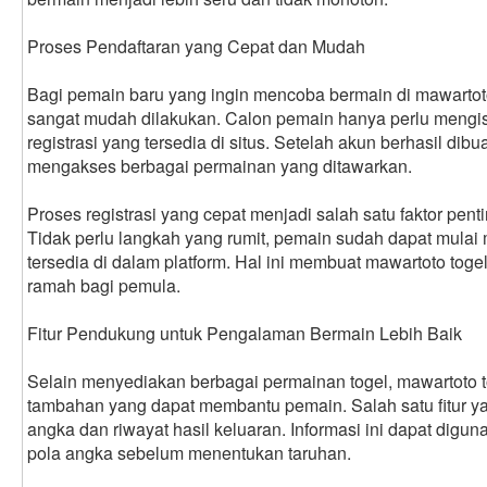
Proses Pendaftaran yang Cepat dan Mudah
Bagi pemain baru yang ingin mencoba bermain di mawartoto
sangat mudah dilakukan. Calon pemain hanya perlu mengisi
registrasi yang tersedia di situs. Setelah akun berhasil dib
mengakses berbagai permainan yang ditawarkan.
Proses registrasi yang cepat menjadi salah satu faktor pen
Tidak perlu langkah yang rumit, pemain sudah dapat mulai m
tersedia di dalam platform. Hal ini membuat mawartoto toge
ramah bagi pemula.
Fitur Pendukung untuk Pengalaman Bermain Lebih Baik
Selain menyediakan berbagai permainan togel, mawartoto t
tambahan yang dapat membantu pemain. Salah satu fitur yang
angka dan riwayat hasil keluaran. Informasi ini dapat digu
pola angka sebelum menentukan taruhan.