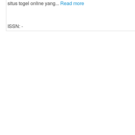
situs togel online yang...
Read more
ISSN: -