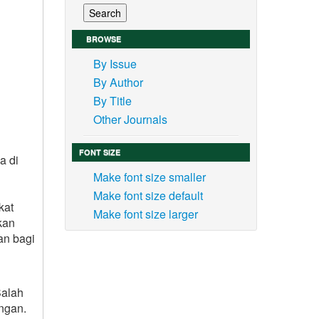
BROWSE
By Issue
By Author
By Title
Other Journals
FONT SIZE
a di
Make font size smaller
Make font size default
kat
Make font size larger
kan
an bagi
Salah
angan.