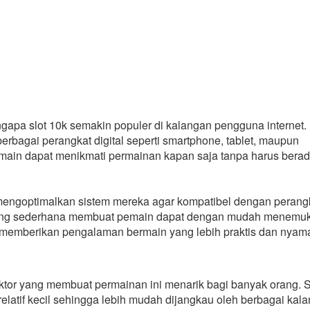
apa slot 10k semakin populer di kalangan pengguna internet.
erbagai perangkat digital seperti smartphone, tablet, maupun
emain dapat menikmati permainan kapan saja tanpa harus berad
ah mengoptimalkan sistem mereka agar kompatibel dengan perang
i yang sederhana membuat pemain dapat dengan mudah menemu
i memberikan pengalaman bermain yang lebih praktis dan nyam
 faktor yang membuat permainan ini menarik bagi banyak orang. 
elatif kecil sehingga lebih mudah dijangkau oleh berbagai kal