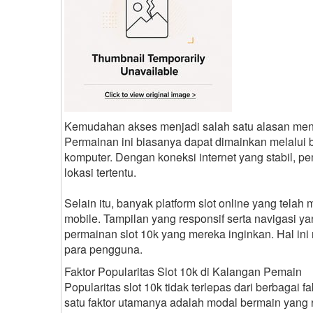
Kemudahan akses menjadi salah satu alasan meng
Permainan ini biasanya dapat dimainkan melalui b
komputer. Dengan koneksi internet yang stabil, p
lokasi tertentu.
Selain itu, banyak platform slot online yang tel
mobile. Tampilan yang responsif serta navigas
permainan slot 10k yang mereka inginkan. Hal in
para pengguna.
Faktor Popularitas Slot 10k di Kalangan Pemain
Popularitas slot 10k tidak terlepas dari berbagai
satu faktor utamanya adalah modal bermain yang r