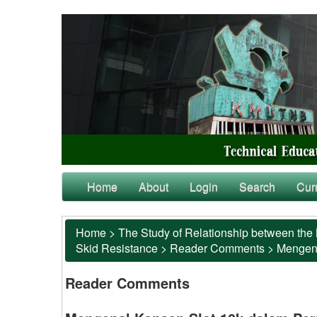
Home
About
Login
Search
Cur
Home
>
The Study of Relationship between the 
Skid Resistance
>
Reader Comments
>
Mengena
Reader Comments