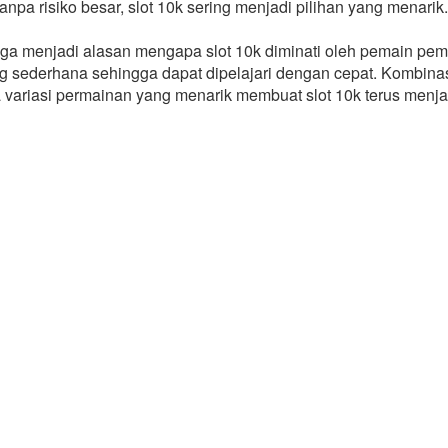
pa risiko besar, slot 10k sering menjadi pilihan yang menarik.
ga menjadi alasan mengapa slot 10k diminati oleh pemain pem
g sederhana sehingga dapat dipelajari dengan cepat. Kombina
a variasi permainan yang menarik membuat slot 10k terus menja