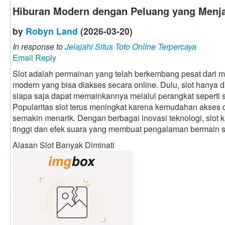
Hiburan Modern dengan Peluang yang Menja
by
Robyn Land
(2026-03-20)
In response to
Jelajahi Situs Toto Online Terpercaya
Email Reply
Slot adalah permainan yang telah berkembang pesat dari me
modern yang bisa diakses secara online. Dulu, slot hanya di
siapa saja dapat memainkannya melalui perangkat seperti 
Popularitas slot terus meningkat karena kemudahan akses
semakin menarik. Dengan berbagai inovasi teknologi, slot ki
tinggi dan efek suara yang membuat pengalaman bermain 
Alasan Slot Banyak Diminati