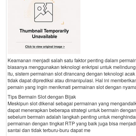
Keamanan menjadi salah satu faktor penting dalam permaina
biasanya menggunakan teknologi enkripsi untuk melindungi
itu, sistem permainan slot dirancang dengan teknologi aca
tidak dapat diprediksi atau dimanipulasi. Hal ini memberi
pemain yang ingin menikmati permainan slot dengan nyam
Tips Bermain Slot dengan Bijak
Meskipun slot dikenal sebagai permainan yang mengandal
dapat menerapkan beberapa strategi untuk bermain dengan 
sebelum bermain adalah langkah penting untuk menghindari 
permainan dengan tingkat RTP yang baik juga bisa menjad
santai dan tidak terburu-buru dapat me