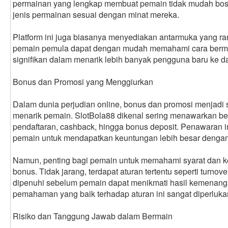
permainan yang lengkap membuat pemain tidak mudah bos
jenis permainan sesuai dengan minat mereka.
Platform ini juga biasanya menyediakan antarmuka yang 
pemain pemula dapat dengan mudah memahami cara bermain
signifikan dalam menarik lebih banyak pengguna baru ke da
Bonus dan Promosi yang Menggiurkan
Dalam dunia perjudian online, bonus dan promosi menjadi s
menarik pemain. SlotBola88 dikenal sering menawarkan be
pendaftaran, cashback, hingga bonus deposit. Penawaran 
pemain untuk mendapatkan keuntungan lebih besar dengan m
Namun, penting bagi pemain untuk memahami syarat dan ke
bonus. Tidak jarang, terdapat aturan tertentu seperti turno
dipenuhi sebelum pemain dapat menikmati hasil kemenanga
pemahaman yang baik terhadap aturan ini sangat diperluka
Risiko dan Tanggung Jawab dalam Bermain