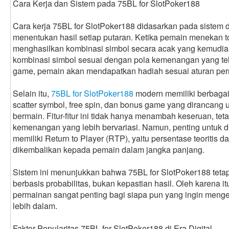
Cara Kerja dan Sistem pada 75BL for SlotPoker188
Cara kerja 75BL for SlotPoker188 didasarkan pada sistem
menentukan hasil setiap putaran. Ketika pemain menekan to
menghasilkan kombinasi simbol secara acak yang kemudian 
kombinasi simbol sesuai dengan pola kemenangan yang te
game, pemain akan mendapatkan hadiah sesuai aturan pe
Selain itu,
75BL for SlotPoker188
modern memiliki berbagai 
scatter symbol, free spin, dan bonus game yang dirancan
bermain. Fitur-fitur ini tidak hanya menambah keseruan, te
kemenangan yang lebih bervariasi. Namun, penting untuk d
memiliki Return to Player (RTP), yaitu persentase teoritis da
dikembalikan kepada pemain dalam jangka panjang.
Sistem ini menunjukkan bahwa 75BL for SlotPoker188 tet
berbasis probabilitas, bukan kepastian hasil. Oleh karen
permainan sangat penting bagi siapa pun yang ingin menge
lebih dalam.
Faktor Popularitas 75BL for SlotPoker188 di Era Digital