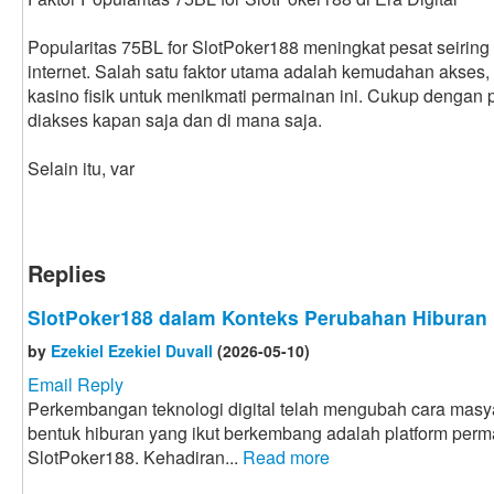
Popularitas 75BL for SlotPoker188 meningkat pesat seiri
internet. Salah satu faktor utama adalah kemudahan akses, 
kasino fisik untuk menikmati permainan ini. Cukup dengan
diakses kapan saja dan di mana saja.
Selain itu, var
Replies
SlotPoker188 dalam Konteks Perubahan Hiburan 
by
Ezekiel Ezekiel Duvall
(2026-05-10)
Email Reply
Perkembangan teknologi digital telah mengubah cara masya
bentuk hiburan yang ikut berkembang adalah platform perma
SlotPoker188. Kehadiran...
Read more