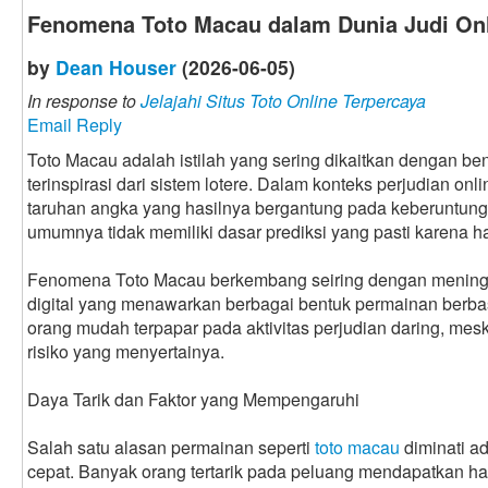
Fenomena Toto Macau dalam Dunia Judi On
by
Dean Houser
(2026-06-05)
In response to
Jelajahi Situs Toto Online Terpercaya
Email Reply
Toto Macau adalah istilah yang sering dikaitkan dengan b
terinspirasi dari sistem lotere. Dalam konteks perjudian onlin
taruhan angka yang hasilnya bergantung pada keberuntunga
umumnya tidak memiliki dasar prediksi yang pasti karena ha
Fenomena Toto Macau berkembang seiring dengan meningka
digital yang menawarkan berbagai bentuk permainan berba
orang mudah terpapar pada aktivitas perjudian daring, mes
risiko yang menyertainya.
Daya Tarik dan Faktor yang Mempengaruhi
Salah satu alasan permainan seperti
toto macau
diminati a
cepat. Banyak orang tertarik pada peluang mendapatkan has