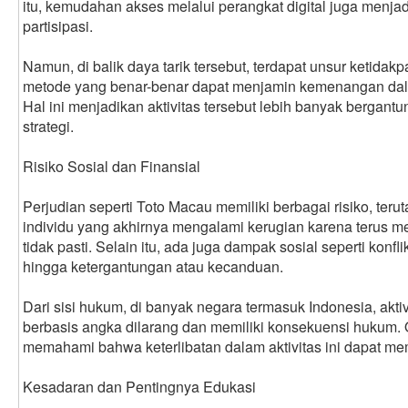
itu, kemudahan akses melalui perangkat digital juga menja
partisipasi.
Namun, di balik daya tarik tersebut, terdapat unsur ketidakp
metode yang benar-benar dapat menjamin kemenangan dal
Hal ini menjadikan aktivitas tersebut lebih banyak bergan
strategi.
Risiko Sosial dan Finansial
Perjudian seperti Toto Macau memiliki berbagai risiko, ter
individu yang akhirnya mengalami kerugian karena terus
tidak pasti. Selain itu, ada juga dampak sosial seperti konf
hingga ketergantungan atau kecanduan.
Dari sisi hukum, di banyak negara termasuk Indonesia, akti
berbasis angka dilarang dan memiliki konsekuensi hukum. O
memahami bahwa keterlibatan dalam aktivitas ini dapat me
Kesadaran dan Pentingnya Edukasi