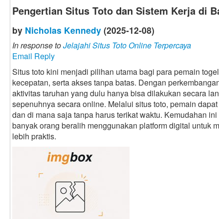
Pengertian Situs Toto dan Sistem Kerja di B
by
Nicholas Kennedy
(2025-12-08)
In response to
Jelajahi Situs Toto Online Terpercaya
Email Reply
Situs toto kini menjadi pilihan utama bagi para pemain to
kecepatan, serta akses tanpa batas. Dengan perkembangan 
aktivitas taruhan yang dulu hanya bisa dilakukan secara la
sepenuhnya secara online. Melalui situs toto, pemain dapa
dan di mana saja tanpa harus terikat waktu. Kemudahan in
banyak orang beralih menggunakan platform digital untuk 
lebih praktis.