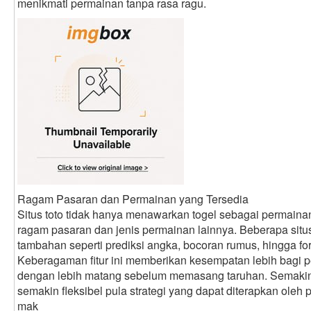
menikmati permainan tanpa rasa ragu.
Ragam Pasaran dan Permainan yang Tersedia
Situs toto tidak hanya menawarkan togel sebagai permaina
ragam pasaran dan jenis permainan lainnya. Beberapa situ
tambahan seperti prediksi angka, bocoran rumus, hingga fo
Keberagaman fitur ini memberikan kesempatan lebih bagi 
dengan lebih matang sebelum memasang taruhan. Semakin 
semakin fleksibel pula strategi yang dapat diterapkan ol
mak