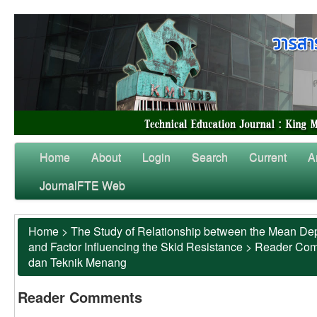
Home
About
Login
Search
Current
A
JournalFTE Web
Home
>
The Study of Relationship between the Mean Dep
and Factor Influencing the Skid Resistance
>
Reader Co
dan Teknik Menang
Reader Comments