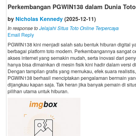
Perkembangan PGWIN138 dalam Dunia Toto 
by
Nicholas Kennedy
(2025-12-11)
In response to
Jelajahi Situs Toto Online Terpercaya
Email Reply
PGWIN138 kini menjadi salah satu bentuk hiburan digital y
berbagai platform toto modern. Perkembangannya sangat ce
akses internet yang semakin mudah, serta inovasi dari pe
hanya bisa dimainkan di mesin fisik kini hadir dalam versi di
Dengan tampilan grafis yang memukau, efek suara realistis, 
PGWIN138 berhasil menciptakan pengalaman bermain ya
dijangkau kapan saja. Tak heran jika banyak pemain di situs
pilihan utama untuk hiburan.