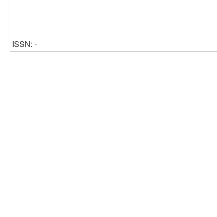
ISSN: -