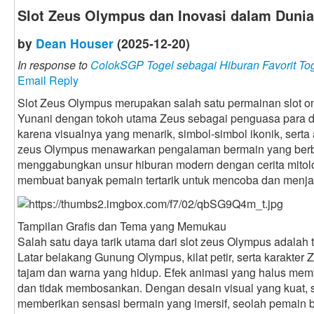
Slot Zeus Olympus dan Inovasi dalam Dunia
by
Dean Houser
(2025-12-20)
In response to
ColokSGP Togel sebagai Hiburan Favorit Tog
Email Reply
Slot Zeus Olympus merupakan salah satu permainan slot onli
Yunani dengan tokoh utama Zeus sebagai penguasa para de
karena visualnya yang menarik, simbol-simbol ikonik, serta
zeus Olympus menawarkan pengalaman bermain yang berbed
menggabungkan unsur hiburan modern dengan cerita mitolog
membuat banyak pemain tertarik untuk mencoba dan menjad
Tampilan Grafis dan Tema yang Memukau
Salah satu daya tarik utama dari slot zeus Olympus adalah
Latar belakang Gunung Olympus, kilat petir, serta karakte
tajam dan warna yang hidup. Efek animasi yang halus membu
dan tidak membosankan. Dengan desain visual yang kuat,
memberikan sensasi bermain yang imersif, seolah pemain b