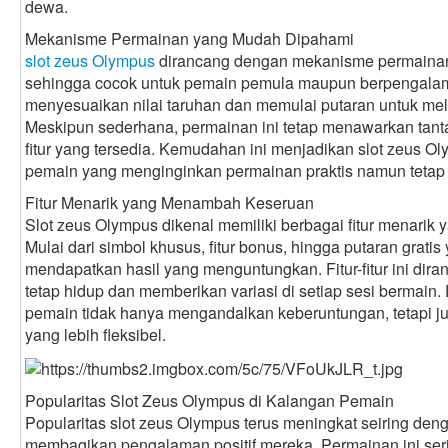
dewa.
Mekanisme Permainan yang Mudah Dipahami
slot zeus Olympus
dirancang dengan mekanisme permainan 
sehingga cocok untuk pemain pemula maupun berpengalam
menyesuaikan nilai taruhan dan memulai putaran untuk mel
Meskipun sederhana, permainan ini tetap menawarkan tant
fitur yang tersedia. Kemudahan ini menjadikan slot zeus Ol
pemain yang menginginkan permainan praktis namun tetap
Fitur Menarik yang Menambah Keseruan
Slot zeus Olympus dikenal memiliki berbagai fitur menari
Mulai dari simbol khusus, fitur bonus, hingga putaran grat
mendapatkan hasil yang menguntungkan. Fitur-fitur ini dir
tetap hidup dan memberikan variasi di setiap sesi bermain
pemain tidak hanya mengandalkan keberuntungan, tetapi ju
yang lebih fleksibel.
Popularitas Slot Zeus Olympus di Kalangan Pemain
Popularitas slot zeus Olympus terus meningkat seiring d
membagikan pengalaman positif mereka. Permainan ini seri