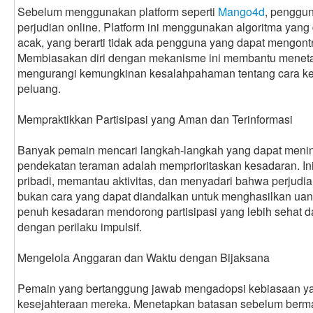
Sebelum menggunakan platform seperti
Mango4d
, penggu
perjudian online. Platform ini menggunakan algoritma yang
acak, yang berarti tidak ada pengguna yang dapat mengontr
Membiasakan diri dengan mekanisme ini membantu menetap
mengurangi kemungkinan kesalahpahaman tentang cara ker
peluang.
Mempraktikkan Partisipasi yang Aman dan Terinformasi
Banyak pemain mencari langkah-langkah yang dapat menin
pendekatan teraman adalah memprioritaskan kesadaran. I
pribadi, memantau aktivitas, dan menyadari bahwa perjudi
bukan cara yang dapat diandalkan untuk menghasilkan ua
penuh kesadaran mendorong partisipasi yang lebih sehat da
dengan perilaku impulsif.
Mengelola Anggaran dan Waktu dengan Bijaksana
Pemain yang bertanggung jawab mengadopsi kebiasaan y
kesejahteraan mereka. Menetapkan batasan sebelum ber