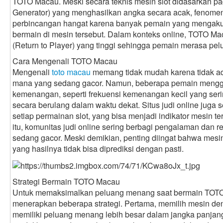
TOTO Macau. Meski secara teknis mesin slot didasarkan
Generator) yang menghasilkan angka secara acak, fenome
perbincangan hangat karena banyak pemain yang mengaku
bermain di mesin tersebut. Dalam konteks online, TOTO Ma
(Return to Player) yang tinggi sehingga pemain merasa pe
Cara Mengenali TOTO Macau
Mengenali
toto macau
memang tidak mudah karena tidak ad
mana yang sedang gacor. Namun, beberapa pemain meng
kemenangan, seperti frekuensi kemenangan kecil yang serin
secara berulang dalam waktu dekat. Situs judi online juga
setiap permainan slot, yang bisa menjadi indikator mesin te
itu, komunitas judi online sering berbagi pengalaman dan
sedang gacor. Meski demikian, penting diingat bahwa mesin
yang hasilnya tidak bisa diprediksi dengan pasti.
Strategi Bermain TOTO Macau
Untuk memaksimalkan peluang menang saat bermain TOTO
menerapkan beberapa strategi. Pertama, memilih mesin de
memiliki peluang menang lebih besar dalam jangka panjang