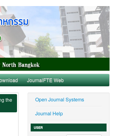
ownload
JournalFTE Web
Open Journal Systems
ng the
Journal Help
USER