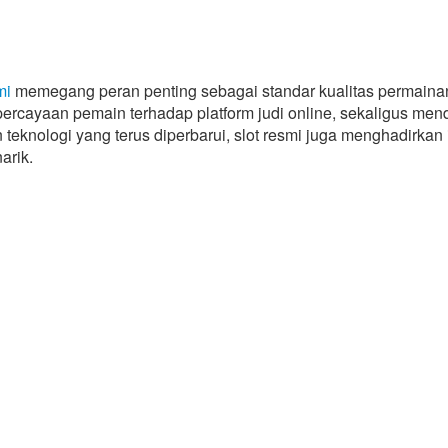
mi
memegang peran penting sebagai standar kualitas permaina
ercayaan pemain terhadap platform judi online, sekaligus men
teknologi yang terus diperbarui, slot resmi juga menghadirkan 
arik.