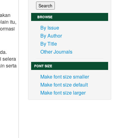
nakan
BROWSE
ain itu,
By Issue
formasi
By Author
By Title
Other Journals
da.
i selera
n serta
FONT SIZE
Make font size smaller
Make font size default
Make font size larger