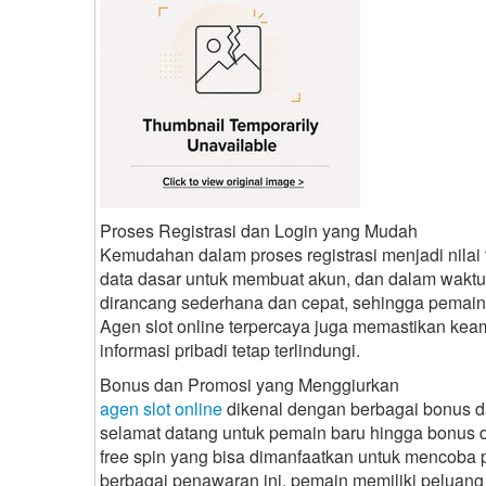
Proses Registrasi dan Login yang Mudah
Kemudahan dalam proses registrasi menjadi nilai
data dasar untuk membuat akun, dan dalam waktu s
dirancang sederhana dan cepat, sehingga pemain 
Agen slot online terpercaya juga memastikan ke
informasi pribadi tetap terlindungi.
Bonus dan Promosi yang Menggiurkan
agen slot online
dikenal dengan berbagai bonus d
selamat datang untuk pemain baru hingga bonus de
free spin yang bisa dimanfaatkan untuk mencob
berbagai penawaran ini, pemain memiliki peluang