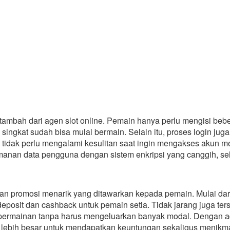
 tambah dari agen slot online. Pemain hanya perlu mengisi beb
ingkat sudah bisa mulai bermain. Selain itu, proses login juga
tidak perlu mengalami kesulitan saat ingin mengakses akun m
amanan data pengguna dengan sistem enkripsi yang canggih, s
an promosi menarik yang ditawarkan kepada pemain. Mulai dar
posit dan cashback untuk pemain setia. Tidak jarang juga ter
a permainan tanpa harus mengeluarkan banyak modal. Dengan 
 lebih besar untuk mendapatkan keuntungan sekaligus menikma