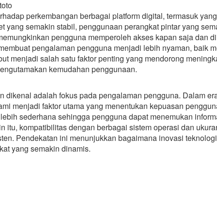
toto
hadap perkembangan berbagai platform digital, termasuk yang
et yang semakin stabil, penggunaan perangkat pintar yang sem
oud memungkinkan pengguna memperoleh akses kapan saja dan d
if membuat pengalaman pengguna menjadi lebih nyaman, baik m
ebut menjadi salah satu faktor penting yang mendorong meningk
ng mengutamakan kemudahan penggunaan.
 dikenal adalah fokus pada pengalaman pengguna. Dalam era 
ami menjadi faktor utama yang menentukan kepuasan penggun
i lebih sederhana sehingga pengguna dapat menemukan inform
 itu, kompatibilitas dengan berbagai sistem operasi dan ukura
en. Pendekatan ini menunjukkan bagaimana inovasi teknologi
at yang semakin dinamis.