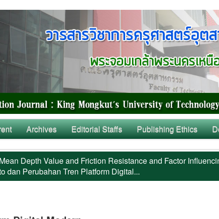
rent
Archives
Editorial Staffs
Publishing Ethics
D
Mean Depth Value and Friction Resistance and Factor Influenci
o dan Perubahan Tren Platform Digital...