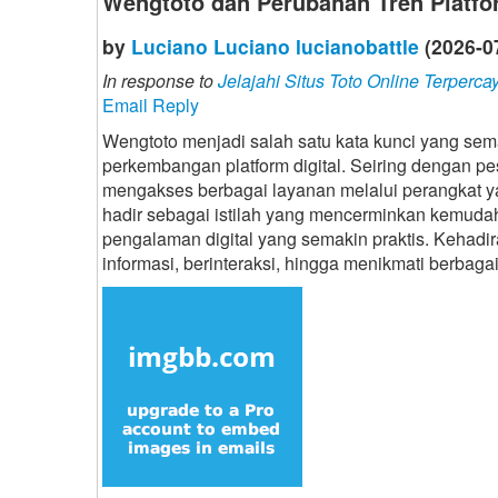
Wengtoto dan Perubahan Tren Platfo
by
Luciano Luciano lucianobattle
(2026-0
In response to
Jelajahi Situs Toto Online Terperca
Email Reply
Wengtoto menjadi salah satu kata kunci yang s
perkembangan platform digital. Seiring dengan pe
mengakses berbagai layanan melalui perangkat ya
hadir sebagai istilah yang mencerminkan kemudah
pengalaman digital yang semakin praktis. Kehadir
informasi, berinteraksi, hingga menikmati berbaga