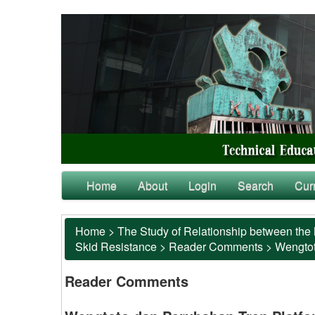
Home
About
Login
Search
Cur
Home
>
The Study of Relationship between the 
Skid Resistance
>
Reader Comments
>
Wengtot
Reader Comments