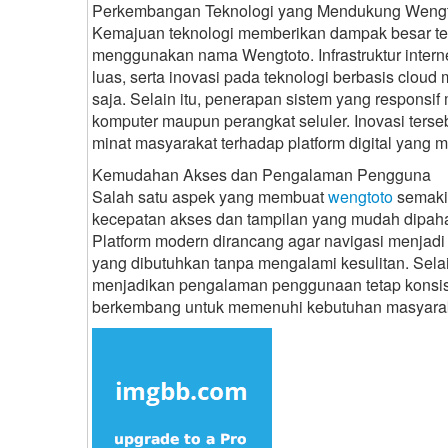
Perkembangan Teknologi yang Mendukung Weng
Kemajuan teknologi memberikan dampak besar ter
menggunakan nama Wengtoto. Infrastruktur intern
luas, serta inovasi pada teknologi berbasis cl
saja. Selain itu, penerapan sistem yang respons
komputer maupun perangkat seluler. Inovasi ters
minat masyarakat terhadap platform digital ya
Kemudahan Akses dan Pengalaman Pengguna
Salah satu aspek yang membuat
wengtoto
semakin
kecepatan akses dan tampilan yang mudah dipah
Platform modern dirancang agar navigasi menjad
yang dibutuhkan tanpa mengalami kesulitan. Selain
menjadikan pengalaman penggunaan tetap konsist
berkembang untuk memenuhi kebutuhan masyarak