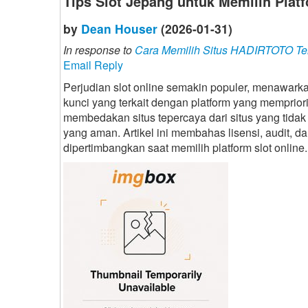
Tips Slot Jepang untuk Memilih Plat
by
Dean Houser
(2026-01-31)
In response to
Cara Memilih Situs HADIRTOTO Te
Email Reply
Perjudian slot online semakin populer, menawark
kunci yang terkait dengan platform yang mempri
membedakan situs tepercaya dari situs yang tida
yang aman. Artikel ini membahas lisensi, audit, da
dipertimbangkan saat memilih platform slot online.