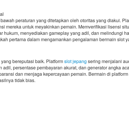
al
di bawah peraturan yang ditetapkan oleh otoritas yang diakui. Pl
si mereka untuk meyakinkan pemain. Memverifikasi lisensi sit
dar hukum, menyediakan gameplay yang adil, dan melindungi h
angkah pertama dalam mengamankan pengalaman bermain slot y
e yang bereputasi baik. Platform
slot jepang
sering menjalani aud
n adil, persentase pembayaran akurat, dan generator angka ac
paransi dan menjaga kepercayaan pemain. Bermain di platform
silnya tidak bias.