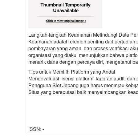
Langkah-langkah Keamanan Melindungi Data Pe
Keamanan adalah elemen penting dari perjudian sl
pembayaran yang aman, dan proses verifikasi aku
organisasi yang diakui menunjukkan bahwa platfo
menarik dana dengan percaya diri, mengetahui b
Tips untuk Memilih Platform yang Andal
Mengevaluasi lisensi platform, laporan audit, dan
Pengguna Slot Jepang juga harus meninjau kebij
Situs yang bereputasi baik menyeimbangkan kead
ISSN: -