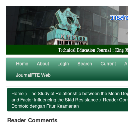
Home
About
Login
Search
Current
A
JournalFTE Web
Home
>
The Study of Relationship between the Mean Dep
and Factor Influencing the Skid Resistance
>
Reader Co
Domtoto dengan Fitur Keamanan
Reader Comments