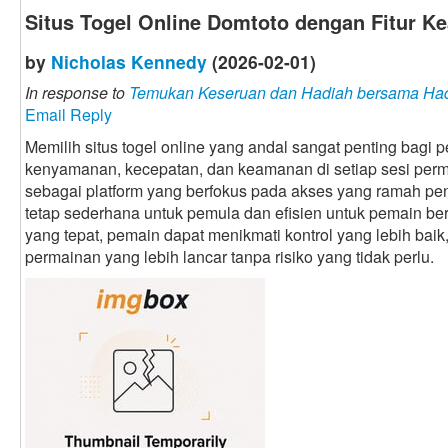
Situs Togel Online Domtoto dengan Fitur 
by
Nicholas Kennedy
(2026-02-01)
In response to
Temukan Keseruan dan Hadiah bersama Had
Email Reply
Memilih situs togel online yang andal sangat penting bagi
kenyamanan, kecepatan, dan keamanan di setiap sesi perm
sebagai platform yang berfokus pada akses yang ramah 
tetap sederhana untuk pemula dan efisien untuk pemain 
yang tepat, pemain dapat menikmati kontrol yang lebih baik
permainan yang lebih lancar tanpa risiko yang tidak perlu.