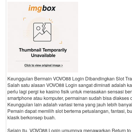
Keunggulan Bermain VOVO88 Login Dibandingkan Slot Tra
Salah satu alasan VOVO88 Login sangat diminati adalah 
perlu lagi pergi ke kasino fisik untuk merasakan sensasi 
smartphone atau komputer, permainan sudah bisa diakses
Keunggulan lain adalah variasi tema yang jauh lebih banyak
Pemain dapat memilih slot bertema petualangan, fantasi, bud
klasik berkonsep buah.
Selain itu, VOVO88 Login umumnya menawarkan Return to P