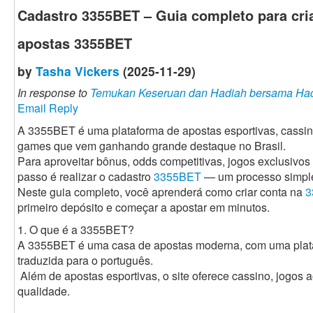
Cadastro 3355BET – Guia completo para cria
apostas 3355BET
by
Tasha Vickers
(2025-11-29)
In response to
Temukan Keseruan dan Hadiah bersama Had
Email Reply
A 3355BET é uma plataforma de apostas esportivas, cassino
games que vem ganhando grande destaque no Brasil.
Para aproveitar bônus, odds competitivas, jogos exclusivos 
passo é realizar o cadastro
3355BET
— um processo simples
Neste guia completo, você aprenderá como criar conta na
3
primeiro depósito e começar a apostar em minutos.
1. O que é a 3355BET?
A 3355BET é uma casa de apostas moderna, com uma platafo
traduzida para o português.
Além de apostas esportivas, o site oferece cassino, jogos 
qualidade.