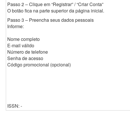
Passo 2 – Clique em “Registrar” / “Criar Conta”
O botão fica na parte superior da página inicial.
Passo 3 – Preencha seus dados pessoais
Informe:
Nome completo
E-mail válido
Número de telefone
Senha de acesso
Código promocional (opcional)
ISSN: -