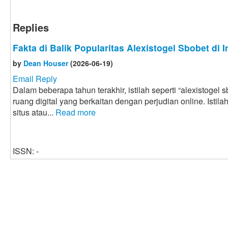
Replies
Fakta di Balik Popularitas Alexistogel Sbobet di I
by
Dean Houser
(2026-06-19)
Email Reply
Dalam beberapa tahun terakhir, istilah seperti “alexistogel 
ruang digital yang berkaitan dengan perjudian online. Isti
situs atau...
Read more
ISSN: -