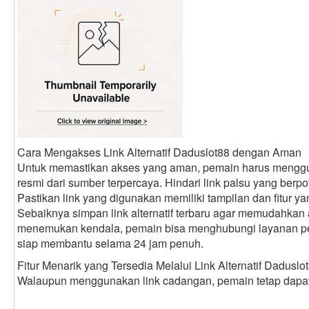
Cara Mengakses Link Alternatif Daduslot88 dengan Aman
Untuk memastikan akses yang aman, pemain harus menggun
resmi dari sumber terpercaya. Hindari link palsu yang berp
Pastikan link yang digunakan memiliki tampilan dan fitur ya
Sebaiknya simpan link alternatif terbaru agar memudahkan 
menemukan kendala, pemain bisa menghubungi layanan pe
siap membantu selama 24 jam penuh.
Fitur Menarik yang Tersedia Melalui Link Alternatif Daduslo
Walaupun menggunakan link cadangan, pemain tetap dapa