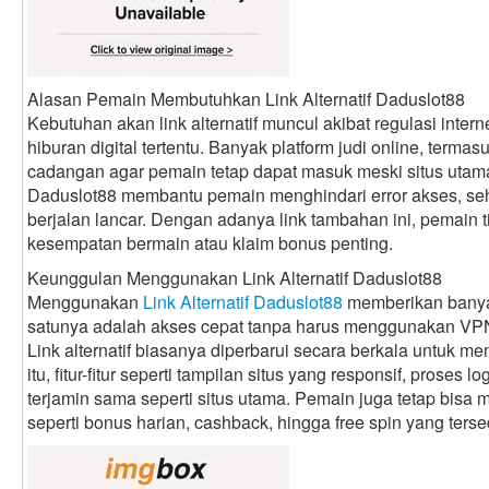
Alasan Pemain Membutuhkan Link Alternatif Daduslot88
Kebutuhan akan link alternatif muncul akibat regulasi inter
hiburan digital tertentu. Banyak platform judi online, term
cadangan agar pemain tetap dapat masuk meski situs utama s
Daduslot88 membantu pemain menghindari error akses, se
berjalan lancar. Dengan adanya link tambahan ini, pemain t
kesempatan bermain atau klaim bonus penting.
Keunggulan Menggunakan Link Alternatif Daduslot88
Menggunakan
Link Alternatif Daduslot88
memberikan banya
satunya adalah akses cepat tanpa harus menggunakan VPN 
Link alternatif biasanya diperbarui secara berkala untuk me
itu, fitur-fitur seperti tampilan situs yang responsif, prose
terjamin sama seperti situs utama. Pemain juga tetap bisa
seperti bonus harian, cashback, hingga free spin yang terse