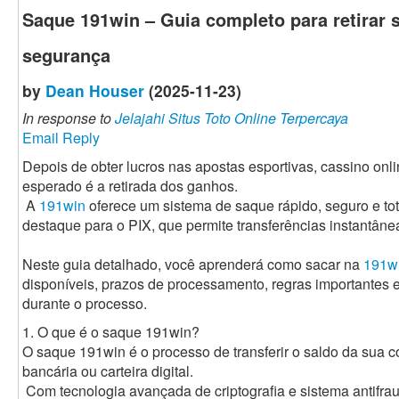
Saque 191win – Guia completo para retirar 
segurança
by
Dean Houser
(2025-11-23)
In response to
Jelajahi Situs Toto Online Terpercaya
Email Reply
Depois de obter lucros nas apostas esportivas, cassino on
esperado é a retirada dos ganhos.
A
191win
oferece um sistema de saque rápido, seguro e to
destaque para o PIX, que permite transferências instantâne
Neste guia detalhado, você aprenderá como sacar na
191wi
disponíveis, prazos de processamento, regras importantes
durante o processo.
1. O que é o saque 191win?
O saque 191win é o processo de transferir o saldo da sua 
bancária ou carteira digital.
Com tecnologia avançada de criptografia e sistema antifrau