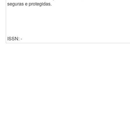
seguras e protegidas.
ISSN: -